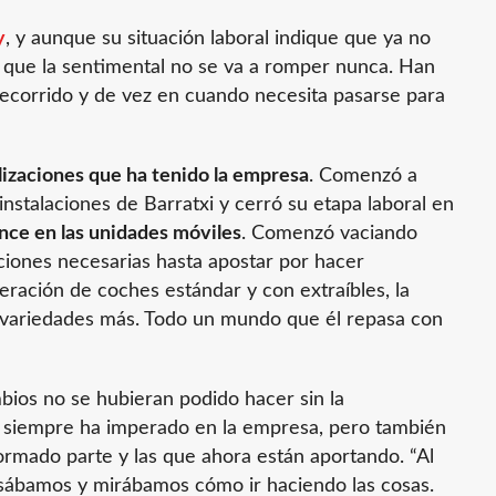
y
, y aunque su situación laboral indique que ya no
be que la sentimental no se va a romper nunca. Han
recorrido y de vez en cuando necesita pasarse para
alizaciones que ha tenido la empresa
. Comenzó a
instalaciones de Barratxi y cerró su etapa laboral en
nce en las unidades móviles
. Comenzó vaciando
ciones necesarias hasta apostar por hacer
eración de coches estándar y con extraíbles, la
s variedades más. Todo un mundo que él repasa con
bios no se hubieran podido hacer sin la
siempre ha imperado en la empresa, pero también
ormado parte y las que ahora están aportando. “Al
nsábamos y mirábamos cómo ir haciendo las cosas.