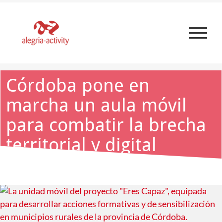
Skip
to
content
Córdoba pone en
marcha un aula móvil
para combatir la brecha
territorial y digital
Ver
imagen
más