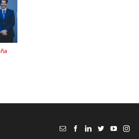
aña
Email
Facebook
LinkedIn
Twitter
YouTub
Ins