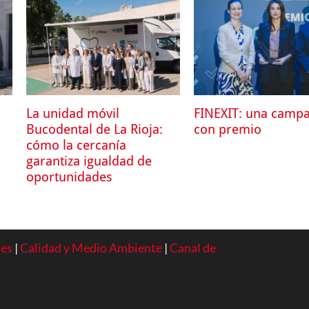
La unidad móvil
FINEXIT: una camp
Bucodental de La Rioja:
con premio
cómo la cercanía
garantiza igualdad de
oportunidades
ies
|
Calidad y Medio Ambiente
|
Canal de