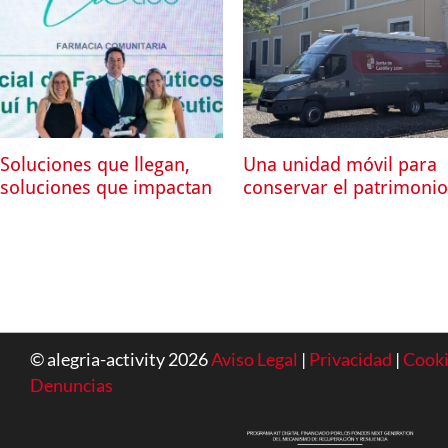
Soluciones que llegan,
Una unidad móvil para
soluciones que impactan
conservar el patrimonio
© alegria-activity 2026
Aviso Legal
|
Privacidad
|
Cook
Denuncias