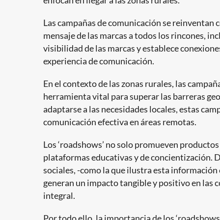
enfocan en llegar a las zonas rurales.
Las campañas de comunicación se reinventan con
mensaje de las marcas a todos los rincones, incl
visibilidad de las marcas y establece conexione
experiencia de comunicación.
En el contexto de las zonas rurales, las campa
herramienta vital para superar las barreras geo
adaptarse a las necesidades locales, estas cam
comunicación efectiva en áreas remotas.
Los ‘roadshows’ no solo promueven productos o
plataformas educativas y de concientización. D
sociales, -como la que ilustra esta informac
generan un impacto tangible y positivo en las 
integral.
Por todo ello, la importancia de los ‘roadshow