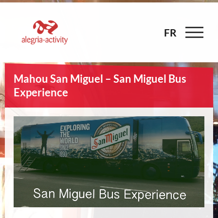
Skip
to
content
FR
FR
Mahou San Miguel – San Miguel Bus
Experience