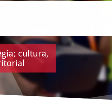
gia: cultura,
itorial