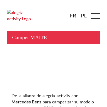
Skip
to
content
FR
FR
PL
PL
Camper MAITE
De la alianza de alegria-activity con
Mercedes Benz
para camperizar su modelo