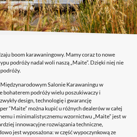
dzaju boom karawaningowy. Mamy coraz to nowe
pu podróży nadal woli naszą „Maite”. Dzięki niej nie
 podróży.
. w Międzynarodowym Salonie Karawaningu w
aje bohaterem podróży wielu poszukiwaczy i
zwykły design, technologię i gwarancję
r “Maite” można kupić u różnych dealerów w całej
znemu i minimalistycznemu wzornictwu „Maite” jest w
rdziej innowacyjne rozwiązania techniczne,
adowo jest wyposażona: w część wypoczynkową ze