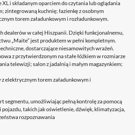
 XL i składanym oparciem do czytania lub oglądania
em; zintegrowaną kuchnię; łazienkę z osobnym
rycznym torem załadunkowym i rozładunkowym.
 dealerów w całej Hiszpanii. Dzięki funkcjonalnemu,
twu „Maite” jest produktem w pełni kompletnym.
techniczne, dostarczające niesamowitych wrażeń.
owa z przytwierdzonym na stałe łóżkiem w rozmiarze
ania telewizji; salon z jadalnią i małym magazynkiem;
y z elektrycznym torem załadunkowym i
t segmentu, umożliwiając pełną kontrolę za pomocą
pojazdu, takich jak oświetlenie, dźwięk, klimatyzacja,
eczeństwa rozpoznawania