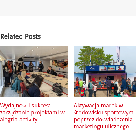
Related Posts
Wydajność i sukces:
Aktywacja marek w
zarządzanie projektami w
środowisku sportowym
alegria-activity
poprzez doświadczenia
marketingu ulicznego