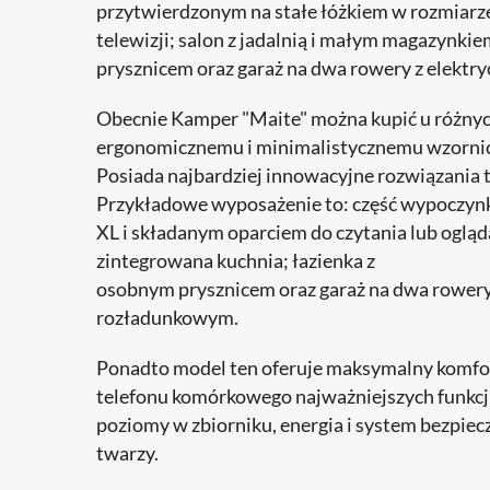
przytwierdzonym na stałe łóżkiem w rozmiarze
telewizji; salon z jadalnią i małym magazynki
prysznicem oraz garaż na dwa rowery z elekt
Obecnie Kamper "Maite" można kupić u różnych
ergonomicznemu i minimalistycznemu wzornic
Posiada najbardziej innowacyjne rozwiązania 
Przykładowe wyposażenie to: część wypoczynk
XL i składanym oparciem do czytania lub ogląd
zintegrowana kuchnia; łazienka z
osobnym prysznicem oraz garaż na dwa rower
rozładunkowym.
Ponadto model ten oferuje maksymalny komfor
telefonu komórkowego najważniejszych funkcji 
poziomy w zbiorniku, energia i system bezpi
twarzy.