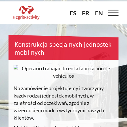
Skip
to
ES
ES
FR
FR
EN
EN
content
Konstrukcja specjalnych jednostek
mobilnych
Na zamówienie projektujemy i tworzymy
każdy rodzaj jednostek mobilnych, w
zależności od oczekiwań, zgodnie z
wizerunkiem marki i wytycznymi naszych
klientów.