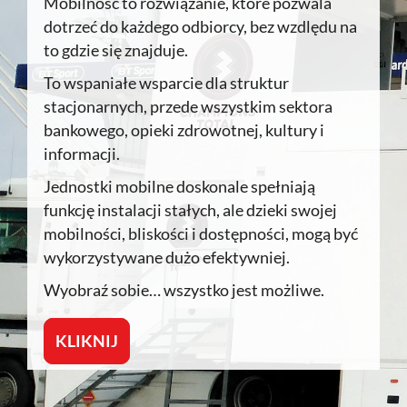
Mobilność to rozwiązanie, które pozwala
dotrzeć do każdego odbiorcy, bez wzdlędu na
to gdzie się znajduje.
To wspaniałe wsparcie dla struktur
stacjonarnych, przede wszystkim sektora
bankowego, opieki zdrowotnej, kultury i
informacji.
Jednostki mobilne doskonale spełniają
funkcję instalacji stałych, ale dzieki swojej
mobilności, bliskości i dostępności, mogą być
wykorzystywane dużo efektywniej.
Wyobraź sobie… wszystko jest możliwe.
KLIKNIJ