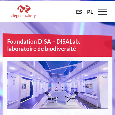
Skip
to
ES
ES
PL
PL
content
Foundation DISA – DISALab,
laboratoire de biodiversité