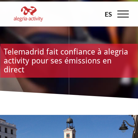
Skip
to
ES
ES
content
Telemadrid fait confiance à alegria
activity pour ses émissions en
direct
Voir
l'image
agrandie