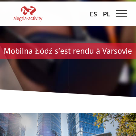
Skip
to
ES
ES
PL
PL
content
Mobilna Łódź s’est rendu à Varsovie
Voir
l'image
agrandie