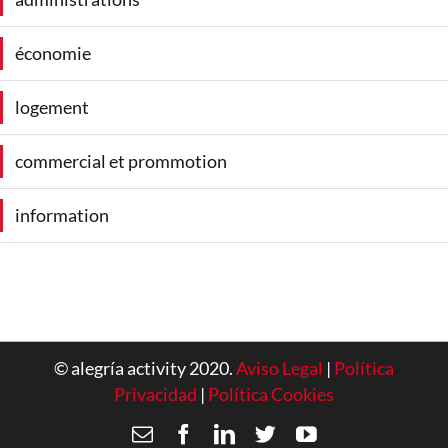
économie
logement
commercial et prommotion
information
© alegría activity 2020.
Aviso Legal
|
Política
Privacidad
|
Política Cookies
Email
Facebook
LinkedIn
Twitter
YouTube